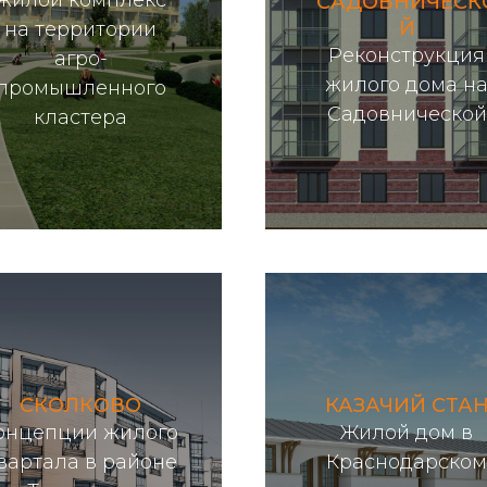
жилой комплекс
САДОВНИЧЕСК
Й
на территории
Реконструкция
агро-
жилого дома н
промышленного
Подробнее...
Подробнее...
Садовнической
кластера
СКОЛКОВО
КАЗАЧИЙ СТА
онцепции жилого
Жилой дом в
вартала в районе
Краснодарском
Подробнее...
Подробнее...