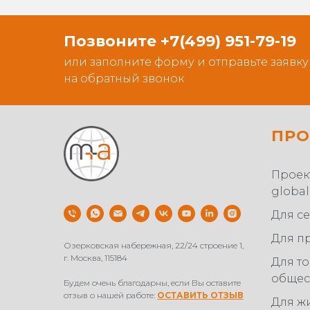
Позвоните +7(499) 951-79-19
или заполните форму и отправьте заявку
на обратный звонок
ПРО
Проек
global
Для се
Для п
Озерковская набережная, 22/24 строение 1,
г. Москва, 115184
Для т
общес
Будем очень благодарны, если Вы оставите
отзыв о нашей работе:
ОСТАВИТЬ ОТЗЫВ
Для ж