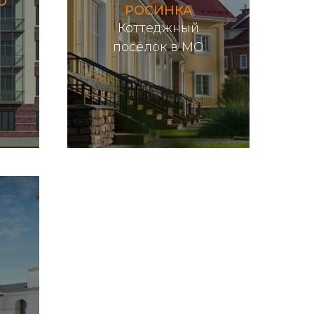
О
РОСИНКА
Коттеджный
Подробнее...
посёлок в МО
а
Н