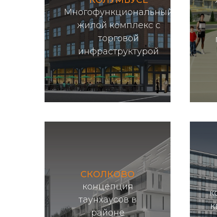
КОЛУМБУСЕ
Многофункциональный
жилой комплекс с
торговой
Подробнее...
инфраструктурой
СКОЛКОВО
концепция
к
таунхаусов в
к
районе