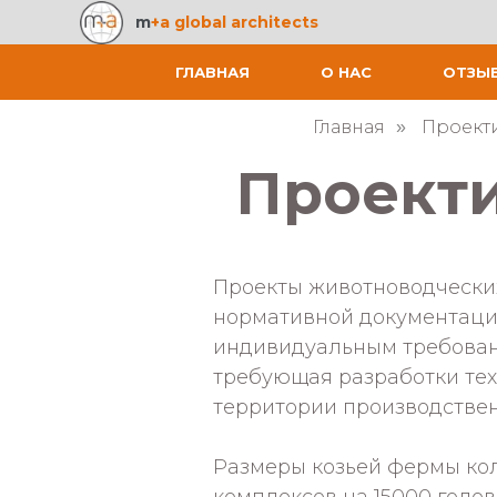
m
+a global architects
ГЛАВНАЯ
О НАС
ОТЗЫ
Главная
Проект
»
Проект
Проекты животноводческ
нормативной документации
индивидуальным требовани
требующая разработки тех
территории производствен
Размеры козьей фермы кол