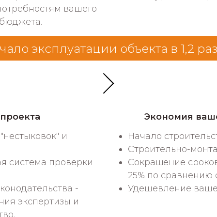
потребностям вашего
 бюджета.
чало эксплуатации объекта в 1,2 ра
 проекта
Экономия ваш
"нестыковок" и
Начало строительс
Строительно-монта
ая система проверки
Сокращение сроков
25% по сравнению
конодательства -
Удешевление вашег
ния экспертизы и
во.