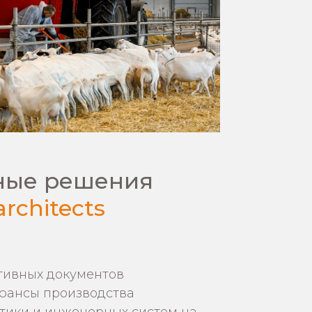
ные решения
rchitects
тивных документов
юансы производства