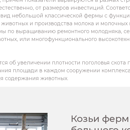
, причём показатели варьируются в разных стр
естественно, от размеров инвестиций. Соответс
 вид небольшой классической фермы с функц
 животных и производства молока и молочных 
ы по выращиванию ремонтного молодняка, с
вотных, или многофункционального высокотехн
ся об увеличении плотности поголовья скота
ания площади в каждом сооружении комплекса
ля содержания животных.
Козьи ферм
большого к