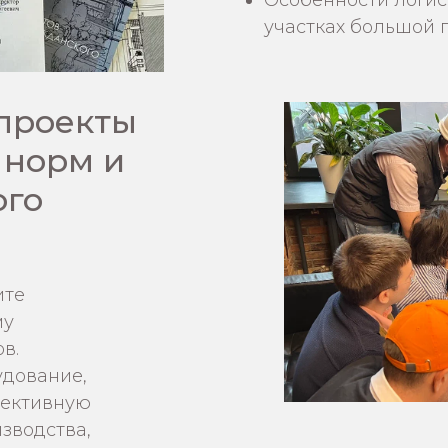
Особенности логис
участках большой
проекты
 норм и
ого
ите
му
в.
удование,
фективную
зводства,