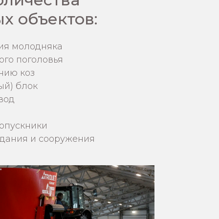
х объектов:
ия молодняка
го поголовья
нию коз
ый) блок
вод
опускники
дания и сооружения