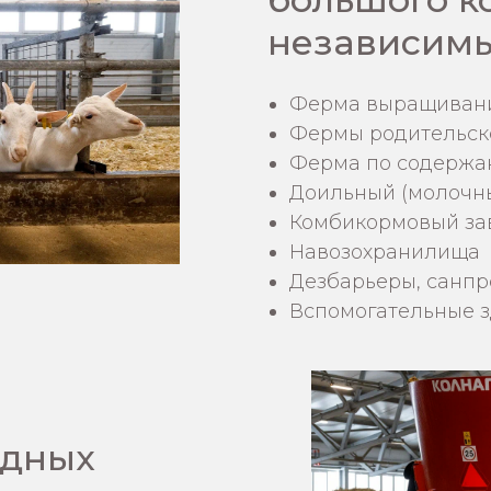
независимы
Ферма выращиван
Фермы родительско
Ферма по содержа
Доильный (молочн
Комбикормовый за
Навозохранилища
Дезбарьеры, санпр
Вспомогательные з
адных