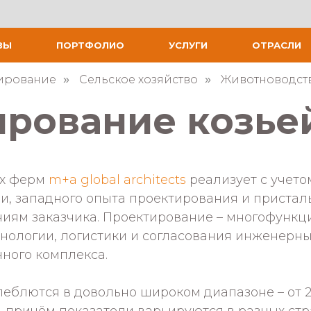
ВЫ
ПОРТФОЛИО
УСЛУГИ
ОТРАСЛИ
ирование
Сельское хозяйство
Животноводст
»
»
ирование козье
их ферм
m+a global architects
реализует с учет
, западного опыта проектирования и пристал
ям заказчика. Проектирование – многофункци
нологии, логистики и согласования инженерн
ного комплекса.
еблются в довольно широком диапазоне – от 20