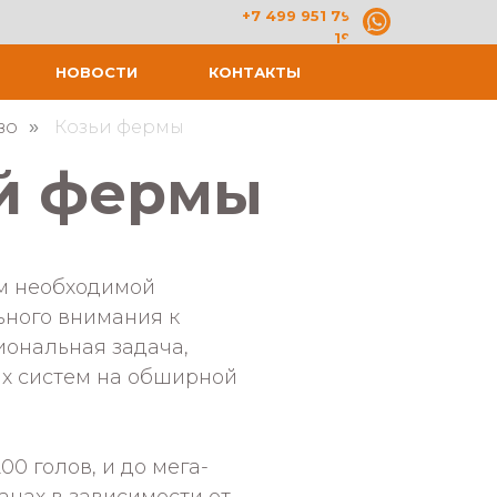
+7 499 951 79
19
НОВОСТИ
КОНТАКТЫ
во
Козьи фермы
»
й фермы
ом необходимой
ьного внимания к
ональная задача,
ых систем на обширной
0 голов, и до мега-