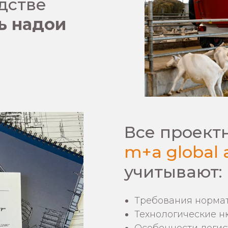
дстве
ь надои
Все проект
m+a global a
учитывают:
Требования норма
Технологические н