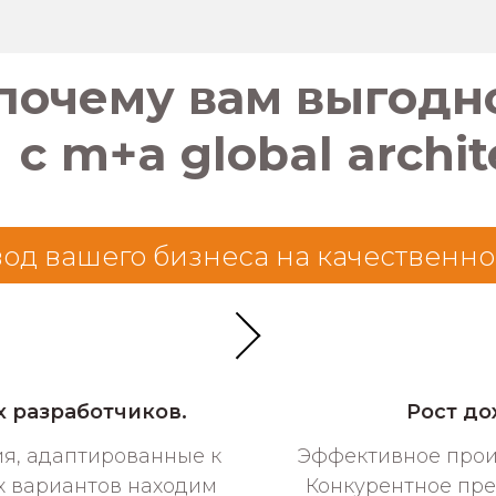
 почему вам выгодн
с m+a global archit
од вашего бизнеса на качественно
 разработчиков.
Рост д
я, адаптированные к
Эффективное прои
х вариантов находим
Конкурентное пре