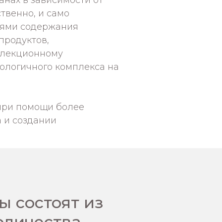
анах в зависимости от
твенно, и само
иями содержания
продуктов,
елекционному
ологичного комплекса на
 при помощи более
 и создании
ы состоят из
оличества