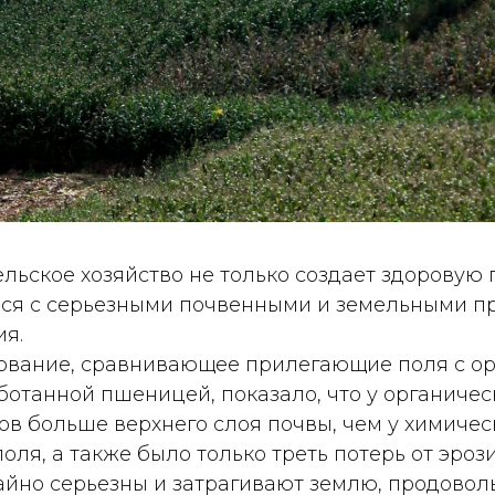
льское хозяйство не только создает здоровую п
ься с серьезными почвенными и земельными п
ия.
ование, сравнивающее прилегающие поля с ор
отанной пшеницей, показало, что у органичес
в больше верхнего слоя почвы, чем у химичес
оля, а также было только треть потерь от эро
айно серьезны и затрагивают землю, продовол