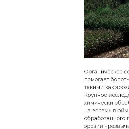
Органическое се
помогает борот
такими как эроз
Крупное исслед
химически обраб
на восемь дюймо
обработанного п
эрозии чрезвыч