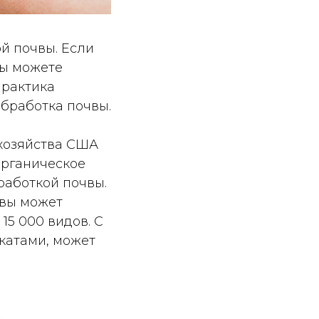
й почвы. Если
вы можете
Практика
бработка почвы.
 хозяйства США
органическое
работкой почвы.
чвы может
15 000 видов. С
катами, может