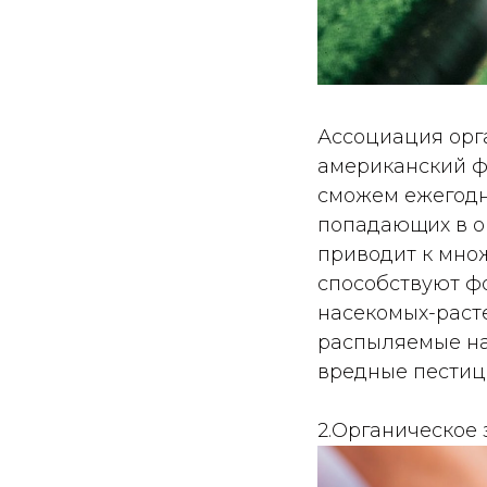
Ассоциация орг
американский ф
сможем ежегодн
попадающих в о
приводит к мно
способствуют ф
насекомых-расте
распыляемые на 
вредные пестиц
2.Органическое