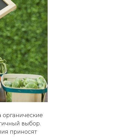
а органические
тичный выбор.
лия приносят