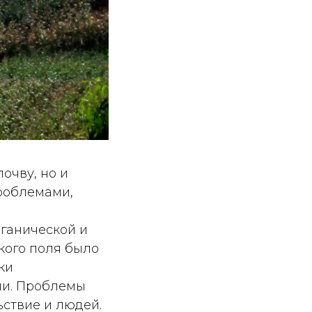
очву, но и
роблемами,
ганической и
кого поля было
ки
зии. Проблемы
ьствие и людей.