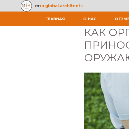
m
+a global architects
ГЛАВНАЯ
О НАС
ОТЗЫ
КАК ОР
ПРИНОС
ОРУЖА