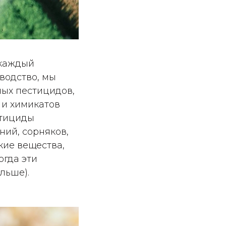
 каждый
водство, мы
ных пестицидов,
 и химикатов
стициды
ний, сорняков,
кие вещества,
огда эти
льше).